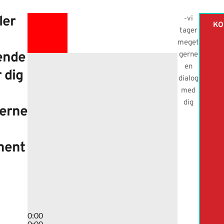
ler
-vi
KO
tager
meget
tende
gerne
en
 dig
dialog
med
dig
erne
ment
0:00
0:00