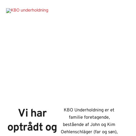
Gå
til
Main
indholdet
Men
Hokus pokus din fest er i fokus
Vi har
KBO Underholdning er et
familie foretagende,
optrådt og
bestående af John og Kim
Oehlenschläger (far og søn),